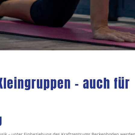
Kleingruppen – auch für
g
usik – unter Einbeziehung des Kraftzentrums Beckenboden werde